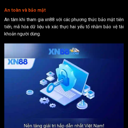
An toàn và bảo mật
An tâm khi tham gia xn88 với các phương thức bảo mật tiên
tiến, mã hóa dữ liệu và xác thực hai yếu tố nhằm bảo vệ tài
khoản người dùng.