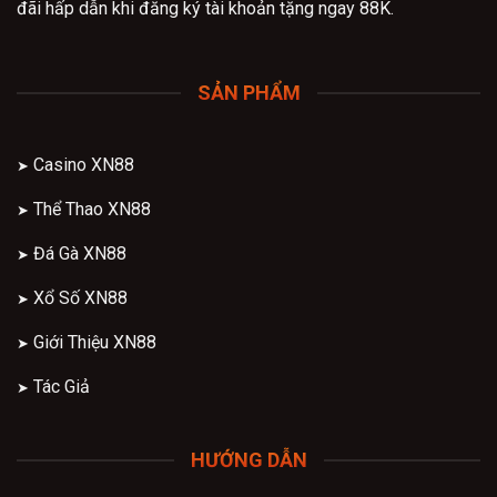
đãi hấp dẫn khi đăng ký tài khoản tặng ngay 88K.
SẢN PHẨM
Casino XN88
Thể Thao XN88
Đá Gà XN88
Xổ Số XN88
Giới Thiệu XN88
Tác Giả
HƯỚNG DẪN