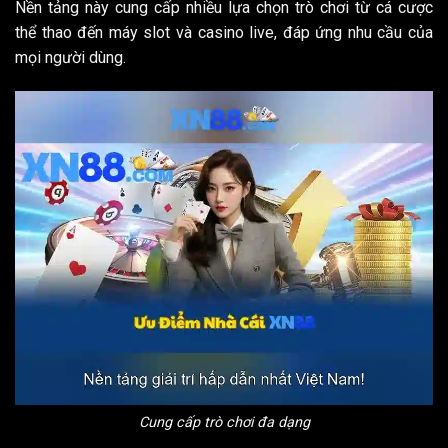
Nền tảng này cung cấp nhiều lựa chọn trò chơi từ cá cược
thể thao đến máy slot và casino live, đáp ứng nhu cầu của
mọi người dùng.
Cung cấp trò chơi đa dạng