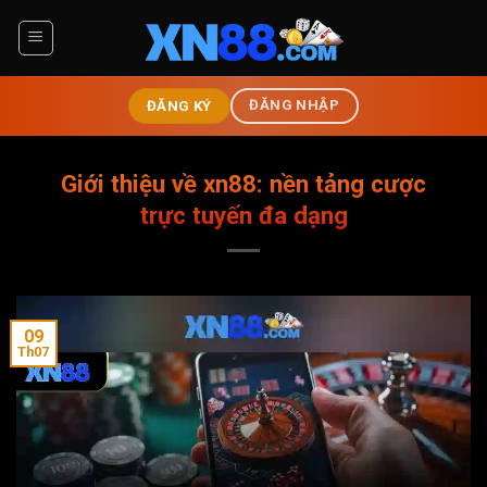
Chuyển
đến
nội
dung
ĐĂNG NHẬP
ĐĂNG KÝ
Giới thiệu về xn88: nền tảng cược
trực tuyến đa dạng
09
Th07