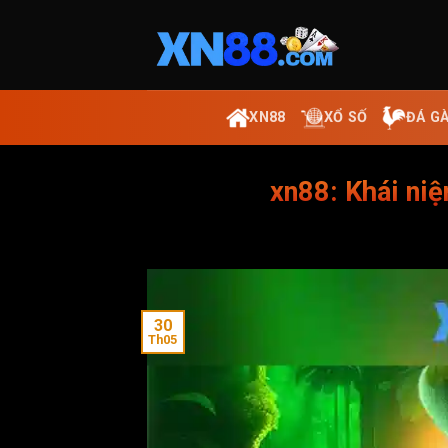
Chuyển
đến
nội
dung
XN88
XỔ SỐ
ĐÁ G
xn88: Khái ni
30
Th05