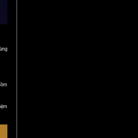
cùng
 gồm
hiệm