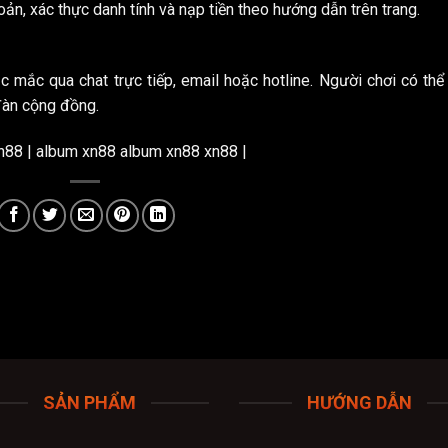
oản, xác thực danh tính và nạp tiền theo hướng dẫn trên trang.
 mắc qua chat trực tiếp, email hoặc hotline. Người chơi có thể
 đàn cộng đồng.
xn88
|
album xn88 album xn88 xn88
|
SẢN PHẨM
HƯỚNG DẪN