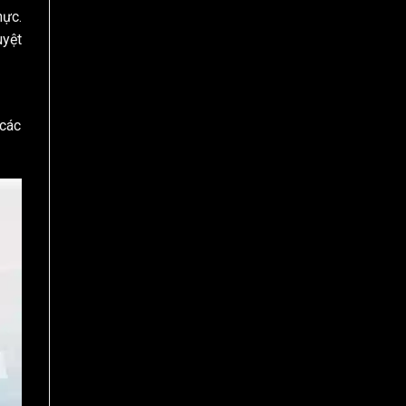
hực.
uyệt
 các