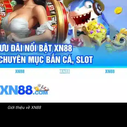
Giới thiệu về XN88