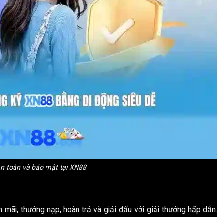
n toàn và bảo mật tại XN88
mãi, thưởng nạp, hoàn trả và giải đấu với giải thưởng hấp dẫn