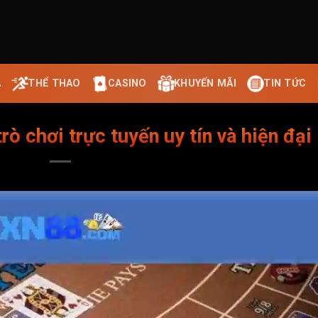
À
THỂ THAO
CASINO
KHUYẾN MÃI
TIN TỨC
ò chơi trực tuyến uy tín và hiện đại