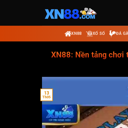
Chuyển
đến
nội
dung
XN88
XỔ SỐ
ĐÁ G
XN88: Nền tảng chơi tr
13
Th05