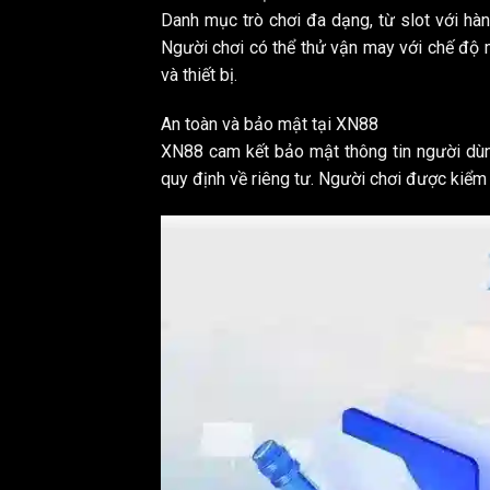
Danh mục trò chơi đa dạng, từ slot với hà
Người chơi có thể thử vận may với chế độ mi
và thiết bị.
An toàn và bảo mật tại XN88
XN88 cam kết bảo mật thông tin người dùn
quy định về riêng tư. Người chơi được kiểm s