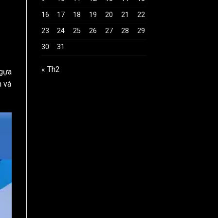
16
17
18
19
20
21
22
23
24
25
26
27
28
29
30
31
« Th2
ngựa
n và