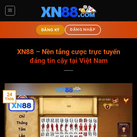
Chuyển
đến
nội
dung
ĐĂNG NHẬP
ĐĂNG KÝ
XN88 – Nền tảng cược trực tuyến
đáng tin cậy tại Việt Nam
24
Th06