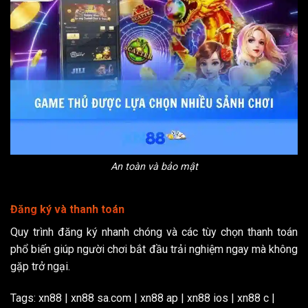
An toàn và bảo mật
Đăng ký và thanh toán
Quy trình đăng ký nhanh chóng và các tùy chọn thanh toán
phổ biến giúp người chơi bắt đầu trải nghiệm ngay mà không
gặp trở ngại.
Tags:
xn88
|
xn88 sa.com
|
xn88 ap
|
xn88 ios
|
xn88 c
|