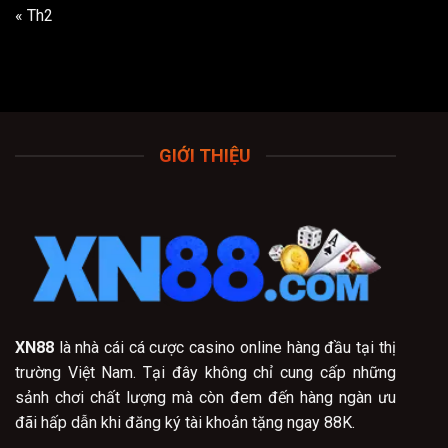
« Th2
GIỚI THIỆU
XN88
là nhà cái cá cược casino online hàng đầu tại thị
trường Việt Nam. Tại đây không chỉ cung cấp những
sảnh chơi chất lượng mà còn đem đến hàng ngàn ưu
đãi hấp dẫn khi đăng ký tài khoản tặng ngay 88K.