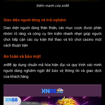
Điểm mạnh của xn88
Giao diện người dùng và trải nghiệm
Giao diện người dùng thân thiện, các mục cược được phân
nhóm rõ ràng và công cụ tìm kiếm nhanh nhẹn giúp người
chơi tiếp cận các sự kiện thể thao và trò chơi casino một
cách thuận tiện.
An toàn và bảo mật
xn88 áp dụng chuẩn mã hóa hiện đại và quy trình xác minh
người dùng nghiêm ngặt để bảo vệ thông tin và giao dịch
của khách hàng.