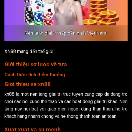
XN88 mang đến thế giới
Giới thiệu sơ lược về tựa
Cách thức tính điểm thưởng
Gioi thieu ve xn88
xn88 la mot nen tang giai tri truc tuyen cung cap da dang tro
choi casino, cuoc the thao va cac hoat dong giai tri khac. Nen
tang nay noi bat voi giao dien nguoi dung than thien, ho tro
khach hang nhanh chong va he thong thanh toan an toan.
Xuat xuat va su menh