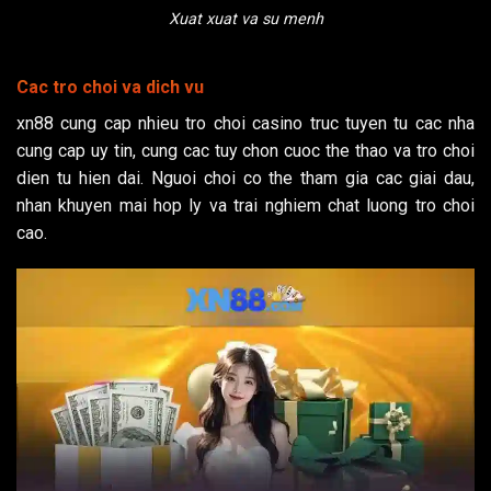
Xuat xuat va su menh
Cac tro choi va dich vu
xn88 cung cap nhieu tro choi casino truc tuyen tu cac nha
cung cap uy tin, cung cac tuy chon cuoc the thao va tro choi
dien tu hien dai. Nguoi choi co the tham gia cac giai dau,
nhan khuyen mai hop ly va trai nghiem chat luong tro choi
cao.