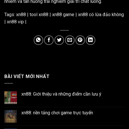
nhiem va tan huong trai nghiem giai tri chat luong.
Tags:
xn88
|
tool xn88
|
xn88 game
|
xn88 có lừa đảo không
|
xn88 vip
|
BÀI VIẾT MỚI NHẤT
xn88: Giới thiệu và những điểm cần lưu ý
xn88: nền tảng chơi game trực tuyến