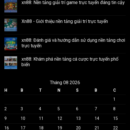
xn88: Nền tảng giải trí game trực tuyến đáng tin cậy
Xn88 - Giới thiệu nền tảng giải trí trực tuyến
xn88: Đánh giá và hướng dẫn sử dụng nền tảng chơi
trực tuyến
xn88: Khám phá nền tảng cá cược trực tuyến phổ
biến
Tháng 08 2026
H
B
T
N
S
B
C
1
2
3
4
5
6
7
8
9
10
11
12
13
14
15
16
17
18
19
20
21
22