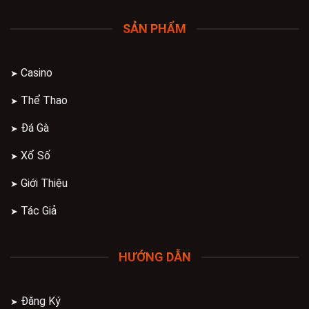
SẢN PHẨM
Casino
Thể Thao
Đá Gà
Xổ Số
Giới Thiệu
Tác Giả
HƯỚNG DẪN
Đăng Ký