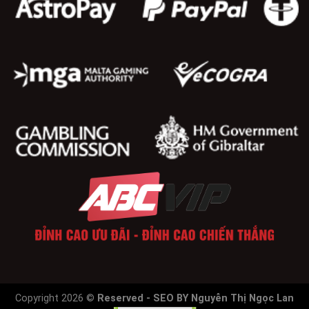
Copyright 2026 ©
Reserved - SEO BY Nguyễn Thị Ngọc Lan