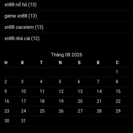
xn88 nổ hũ (13)
game xn88 (13)
xn88 cacelem (13)
xn88 nhà cái (12)
Tháng 08 2026
H
B
T
N
S
B
C
1
2
3
4
5
6
7
8
9
10
11
12
13
14
15
16
17
18
19
20
21
22
23
24
25
26
27
28
29
30
31