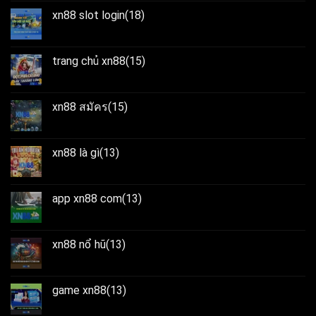
xn88 slot login(18)
trang chủ xn88(15)
xn88 สมัคร(15)
xn88 là gì(13)
app xn88 com(13)
xn88 nổ hũ(13)
game xn88(13)