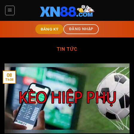
Chuyển
đến
nội
dung
ĐĂNG NHẬP
ĐĂNG KÝ
TIN TỨC
08
Th08