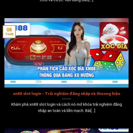
08
Th08
xn88 slot login - Trải nghiệm đăng nhập và thương hiệu
Khám phá xn88 slot login và cách nó mở khóa trải nghiệm đăng
nhập an toàn và liền mạch. Bài[...]