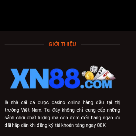
GIỚI THIỆU
là nhà cái cá cược casino online hàng đầu tại thị
trường Việt Nam. Tại đây không chỉ cung cấp những
sảnh chơi chất lượng mà còn đem đến hàng ngàn ưu
đãi hấp dẫn khi đăng ký tài khoản tặng ngay 88K.