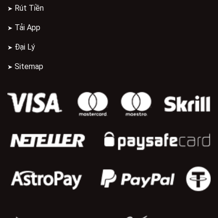
Rút Tiền
Tải App
Đại Lý
Sitemap