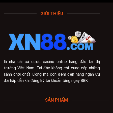
GIỚI THIỆU
là nhà cái cá cược casino online hàng đầu tại thị
trường Việt Nam. Tại đây không chỉ cung cấp những
sảnh chơi chất lượng mà còn đem đến hàng ngàn ưu
đãi hấp dẫn khi đăng ký tài khoản tặng ngay 88K.
SẢN PHẨM