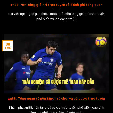
xn88: Nền tảng giải trí trực tuyến và đánh giá tổng quan
Bài viết ngắn gọn giới thiệu xn88, một nền tảng giải trí trực tuyến
phổ biến với đa dạng trò[...]
08
Th08
xn88: Tổng quan về nền tảng trò chơi và cá cược trực tuyến
Khám phá xn88, nền tảng cá cược trực tuyến phổ biến, các tính
năng, cơ chế hoạt động và các lưu[...]