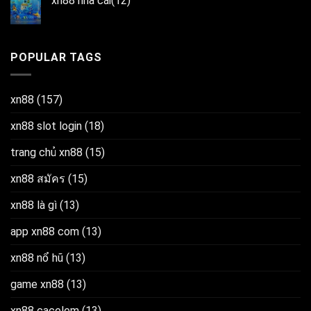
xn88 nhà cái(12)
POPULAR TAGS
xn88 (157)
xn88 slot login (18)
trang chủ xn88 (15)
xn88 สมัคร (15)
xn88 là gì (13)
app xn88 com (13)
xn88 nổ hũ (13)
game xn88 (13)
xn88 cacelem (13)