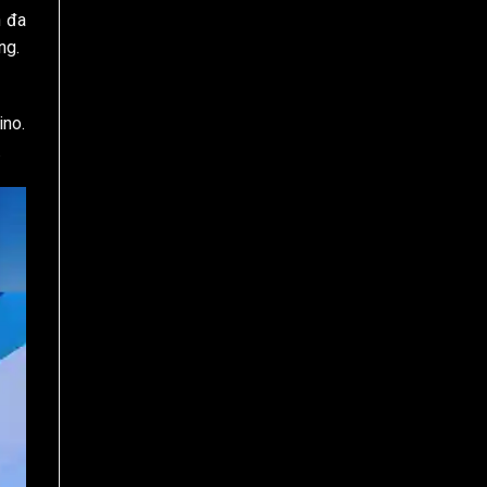
n đa
ng.
ino.
.