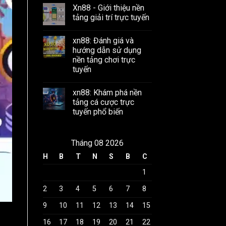
Xn88 - Giới thiệu nền
tảng giải trí trực tuyến
xn88: Đánh giá và
hướng dẫn sử dụng
nền tảng chơi trực
tuyến
xn88: Khám phá nền
tảng cá cược trực
tuyến phổ biến
Tháng 08 2026
H
B
T
N
S
B
C
1
2
3
4
5
6
7
8
9
10
11
12
13
14
15
16
17
18
19
20
21
22