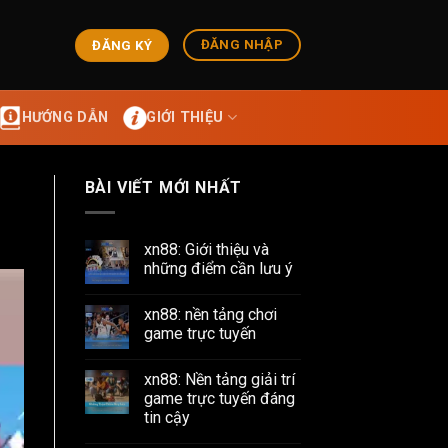
ĐĂNG NHẬP
ĐĂNG KÝ
HƯỚNG DẪN
GIỚI THIỆU
BÀI VIẾT MỚI NHẤT
xn88: Giới thiệu và
những điểm cần lưu ý
xn88: nền tảng chơi
game trực tuyến
xn88: Nền tảng giải trí
game trực tuyến đáng
tin cậy