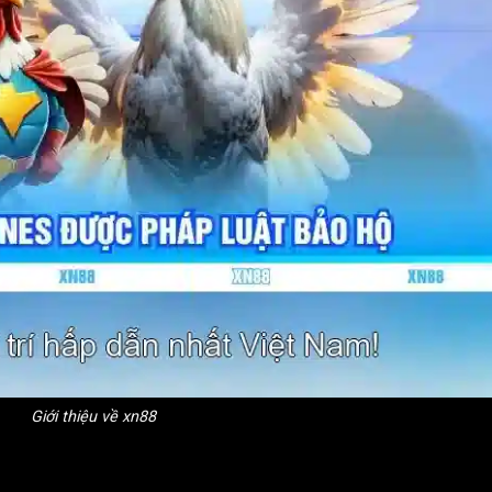
Giới thiệu về xn88